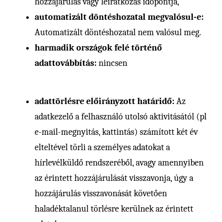
hozzájárulás vagy leiratkozás időpontja,
automatizált döntéshozatal megvalósul-e:
Automatizált döntéshozatal nem valósul meg.
harmadik országok felé történő
adattovábbítás:
nincsen
adattörlésre előirányzott határidő:
Az
adatkezelő a felhasználó utolsó aktivitásától (pl
e-mail-megnyitás, kattintás) számított két év
elteltével törli a személyes adatokat a
hírlevélküldő rendszeréből, avagy amennyiben
az érintett hozzájárulását visszavonja, úgy a
hozzájárulás visszavonását követően
haladéktalanul törlésre kerülnek az érintett