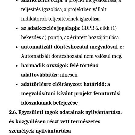
adatkezelés célja:
a projekt megvalósítása, a
teljesítés igazolása, a projektben vállalt
indikátorok teljesítésének igazolása
az adatkezelés jogalapja:
GDPR 6. cikk (1)
bekezdés a) pontja, az érintett hozzájárulása
automatizált döntéshozatal megvalósul-e:
Automatizált döntéshozatal nem valósul meg.
harmadik országok felé történő
adattovábbítás:
nincsen
adattörlésre előirányzott határidő: a
megvalósítani kívánt projekt fenntartási
időszakának befejezése
2.6. Egyesületi tagok adatainak nyilvántartása,
és közgyűlésen részt vett természetes
személyek nyilvántartása