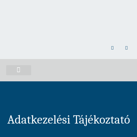
NEMZETI ÖSSZETARTOZÁS EMLÉKHELY
Adatkezelési Tájékoztató