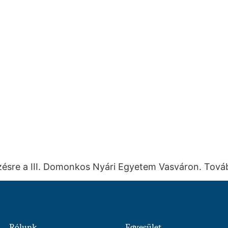
ezésre a III. Domonkos Nyári Egyetem Vasváron. Tov
Rólunk
Egyesület