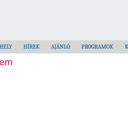
HELY
HÍREK
AJÁNLÓ
PROGRAMOK
K
tem