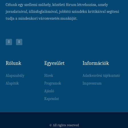
Célunk egy szellemi műhely, közéleti fórum létrehozása, amely
javaslataival, állásfoglalásaival, jobbító szándékú kritikáival segíteni
tudja a mindenkori városvezetés munkáját.
Rólunk
Egyesület
Információk
Alapszabály
Hírek
Adatkezelési tájékoztató
Alapítók
Programok
Impresszum
Ajánló
Kapcsolat
© All rights reserved