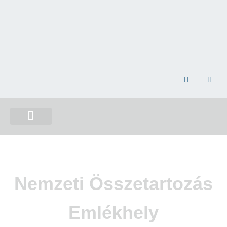
NEMZETI ÖSSZETARTOZÁS EMLÉKHELY
Nemzeti Összetartozás
Emlékhely