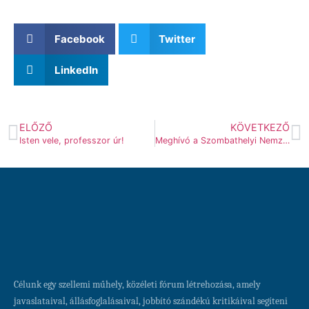
Facebook
Twitter
LinkedIn
ELŐZŐ
KÖVETKEZŐ
Isten vele, professzor úr!
Meghívó a Szombathelyi Nemzeti Összetartozás napjára
Célunk egy szellemi műhely, közéleti fórum létrehozása, amely
javaslataival, állásfoglalásaival, jobbító szándékú kritikáival segíteni