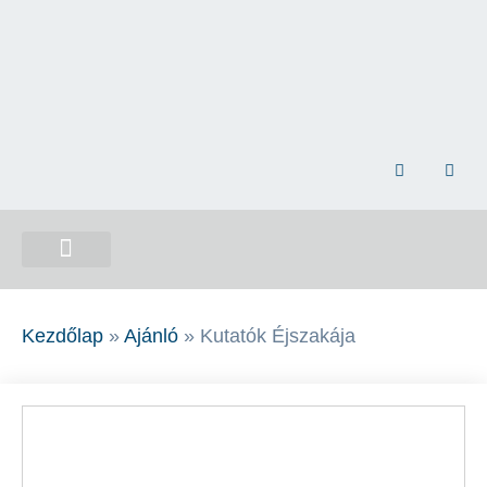
NEMZETI ÖSSZETARTOZÁS EMLÉKHELY
Kezdőlap
»
Ajánló
»
Kutatók Éjszakája