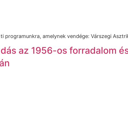
nti programunkra, amelynek vendége: Várszegi Asztri
dás az 1956-os forradalom é
ján