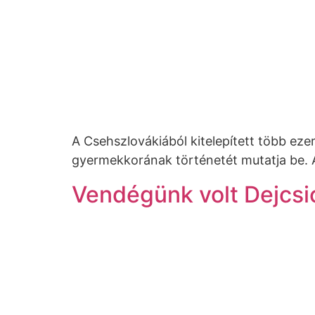
A Csehszlovákiából kitelepített több e
gyermekkorának történetét mutatja be. A
Vendégünk volt Dejcsi