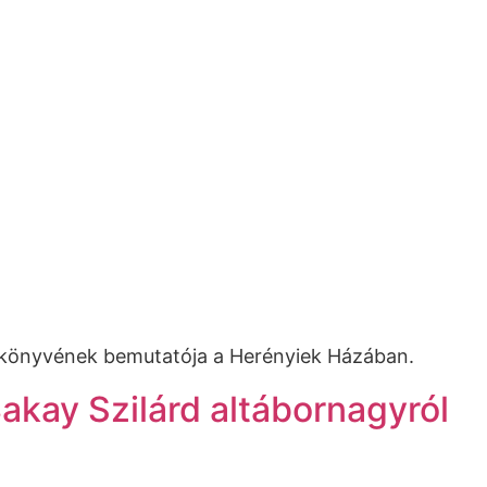
 könyvének bemutatója a Herényiek Házában.
kay Szilárd altábornagyról