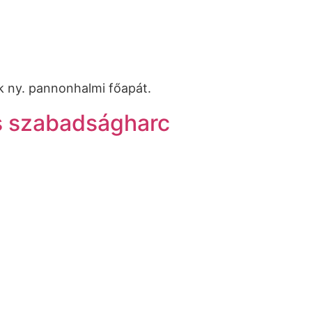
k ny. pannonhalmi főapát.
s szabadságharc