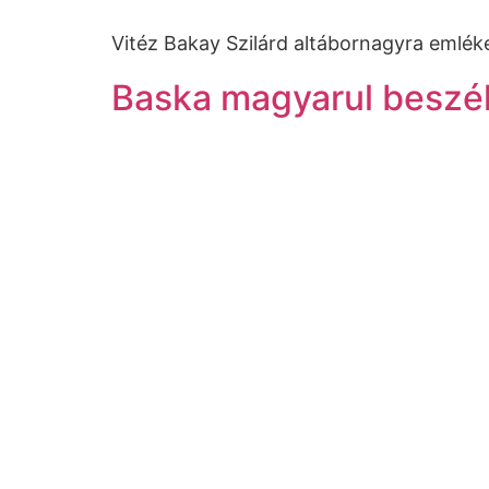
Vitéz Bakay Szilárd altábornagyra emlék
Baska magyarul beszél 