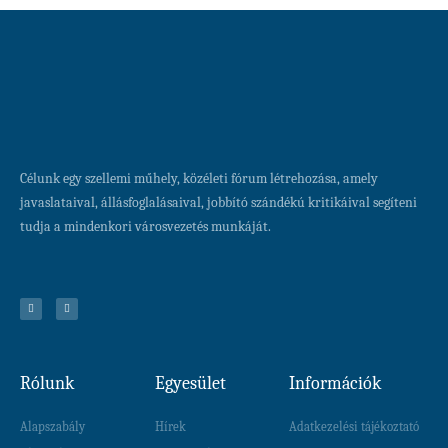
Célunk egy szellemi műhely, közéleti fórum létrehozása, amely
javaslataival, állásfoglalásaival, jobbító szándékú kritikáival segíteni
tudja a mindenkori városvezetés munkáját.
Rólunk
Egyesület
Információk
Alapszabály
Hírek
Adatkezelési tájékoztató