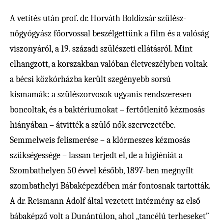
A vetítés után prof. dr. Horváth Boldizsár szülész-
nőgyógyász főorvossal beszélgettünk a film és a valóság
viszonyáról, a 19. századi szülészeti ellátásról. Mint
elhangzott, a korszakban valóban életveszélyben voltak
a bécsi közkórházba került szegényebb sorsú
kismamák: a szülészorvosok ugyanis rendszeresen
boncoltak, és a baktériumokat – fertőtlenítő kézmosás
hiányában – átvitték a szülő nők szervezetébe.
Semmelweis felismerése – a klórmeszes kézmosás
szükségessége – lassan terjedt el, de a higiéniát a
Szombathelyen 50 évvel később, 1897-ben megnyílt
szombathelyi Bábaképezdében már fontosnak tartották.
A dr. Reismann Adolf által vezetett intézmény az első
bábaképző volt a Dunántúlon, ahol „tancélú terheseket”