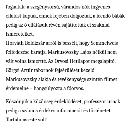
fogadtak: a szegénysorsú, várandós nők ingyenes
ellátást kaptak, ennek fejében dolgoztak, a leendő bábák
pedig az ő ellátásuk révén sajátították el szakmai
ismereteiket.
Horváth Boldizsár arról is beszélt, hogy Semmelweis
felfedezése barátja, Markusovszky Lajos nélkül nem
vált volna ismertté. Az Orvosi Hetilapot megalapító,
Görgei Artúr tábornok fejsérülését kezelő
Markusovszky alakja és tevékenysége szintén filmet
érdemelne – hangsúlyozta a főorvos.
Köszönjük a közönség érdeklődését, professzor úrnak
pedig a számos érdekes információt és történetet.
Tartalmas este volt!