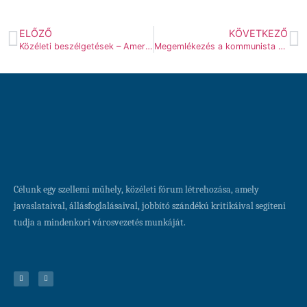
ELŐZŐ
KÖVETKEZŐ
Közéleti beszélgetések – Amerikából jöttem
Megemlékezés a kommunista diktatúrák áldozatainak emléknapján
Célunk egy szellemi műhely, közéleti fórum létrehozása, amely
javaslataival, állásfoglalásaival, jobbító szándékú kritikáival segíteni
tudja a mindenkori városvezetés munkáját.