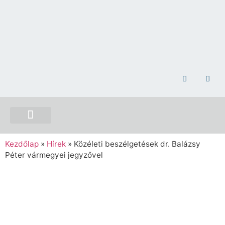
NEMZETI ÖSSZETARTOZÁS EMLÉKHELY
Kezdőlap
»
Hírek
»
Közéleti beszélgetések dr. Balázsy
Péter vármegyei jegyzővel